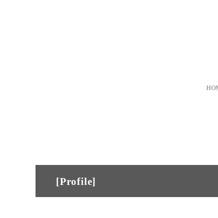
HO
[Profile]