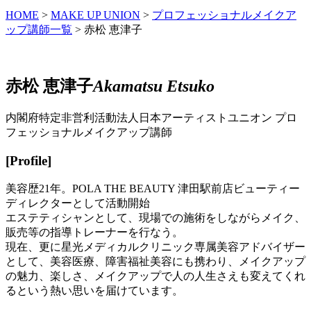
HOME
>
MAKE UP UNION
>
プロフェッショナルメイクア
ップ講師一覧
>
赤松 恵津子
赤松 恵津子
Akamatsu Etsuko
内閣府特定非営利活動法人日本アーティストユニオン プロ
フェッショナルメイクアップ講師
[Profile]
美容歴21年。POLA THE BEAUTY 津田駅前店ビューティー
ディレクターとして活動開始
エステティシャンとして、現場での施術をしながらメイク、
販売等の指導トレーナーを行なう。
現在、更に星光メディカルクリニック専属美容アドバイザー
として、美容医療、障害福祉美容にも携わり、メイクアップ
の魅力、楽しさ、メイクアップで人の人生さえも変えてくれ
るという熱い思いを届けています。