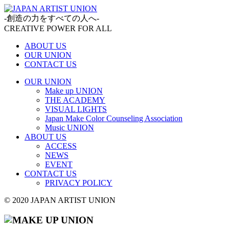
-創造の力をすべての人へ-
CREATIVE POWER FOR ALL
ABOUT US
OUR UNION
CONTACT US
OUR UNION
Make up UNION
THE ACADEMY
VISUAL LIGHTS
Japan Make Color Counseling Association
Music UNION
ABOUT US
ACCESS
NEWS
EVENT
CONTACT US
PRIVACY POLICY
© 2020 JAPAN ARTIST UNION